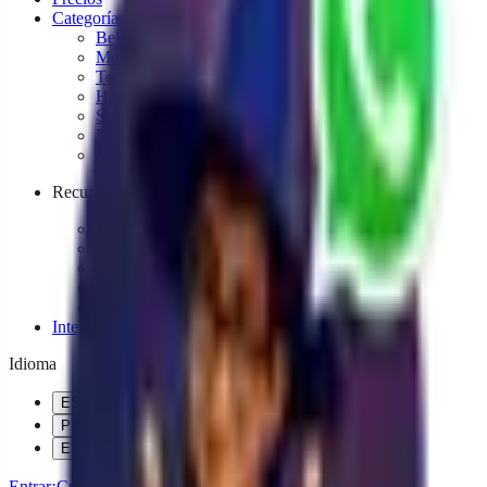
Categorías de Negocios
Belleza y cuidado personal
Moda, ropa y accesorios
Tecnología y gadgets
Hogar y decoración
Suplementos
Novedades y productos variados
Mascotas
Recursos
Herramientas gratuitas
Blog
Novedades
Tutoriales
Casos de éxito
Integraciones
Idioma
ES
PT
EN
Entrar
¡Crea tu agente gratis!