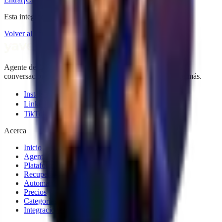
Esta integración no existe.
Volver al catálogo
Agente de IA para WhatsApp e Instagram. Convierte tus
conversaciones en ventas, 24h al día, sin contratar a nadie más.
Instagram
LinkedIn
TikTok
Acerca
Inicio
Agente IA
Plataforma
Recuperar carritos
Automatizar ventas
Precios
Categorías
Integraciones