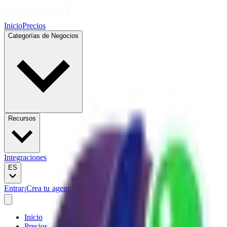
Inicio
Precios
Categorías de Negocios
Recursos
Integraciones
ES
Entrar
¡Crea tu agente gratis!
Inicio
Precios