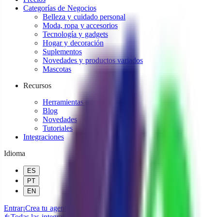
Categorías de Negocios
Belleza y cuidado personal
Moda, ropa y accesorios
Tecnología y gadgets
Hogar y decoración
Suplementos
Novedades y productos variados
Mascotas
Recursos
Herramientas gratuitas
Blog
Novedades
Tutoriales
Integraciones
Idioma
ES
PT
EN
Entrar
¡Crea tu agente gratis!
Todas las integraciones