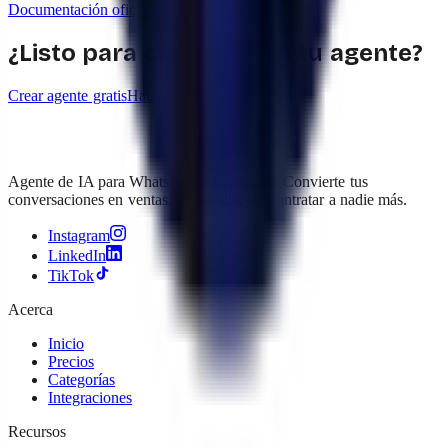
Documentación oficial
¿Listo para conectarla a tu agente?
Crear agente gratis
Hablar con ventas
Agente de IA para WhatsApp e Instagram. Convierte tus
conversaciones en ventas, 24h al día, sin contratar a nadie más.
Instagram
LinkedIn
TikTok
Acerca
Inicio
Precios
Categorías
Integraciones
Recursos