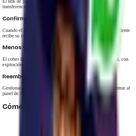
El link de pago llega dentro de la conversación: tarjeta,
transferencia o QR, sin mandar al cliente a otra página.
Confirmación instantánea
Cuando el pago se acredita, el pedido pasa a "Pagado" y el cliente
recibe su comprobante al instante — sin que tú hagas nada.
Menos ventas que se caen
El cobro llega en el momento de mayor intención de compra, con
expiración configurable que crea urgencia.
Reembolsos sin fricción
Gestionas devoluciones desde la misma conversación, sin entrar al
panel de Mercado Pago.
Cómo trabaja con yavendió!