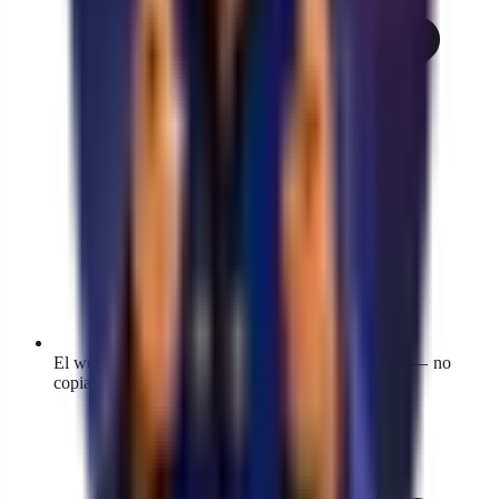
El webhook de pagos se registra automáticamente — no
copias URLs ni configuras nada manual.