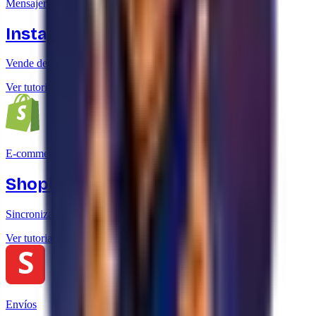
Mensajería
Instagram Direct
Vende dentro de DMs de Instagram con la misma IA
Ver tutorial
E-commerce
Shopify
Sincroniza tu catálogo de Shopify con yavendió!
Ver tutorial
Envíos