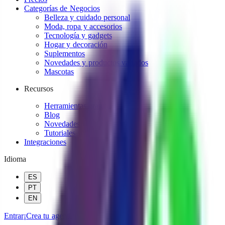
Categorías de Negocios
Belleza y cuidado personal
Moda, ropa y accesorios
Tecnología y gadgets
Hogar y decoración
Suplementos
Novedades y productos variados
Mascotas
Recursos
Herramientas gratuitas
Blog
Novedades
Tutoriales
Integraciones
Idioma
ES
PT
EN
Entrar
¡Crea tu agente gratis!