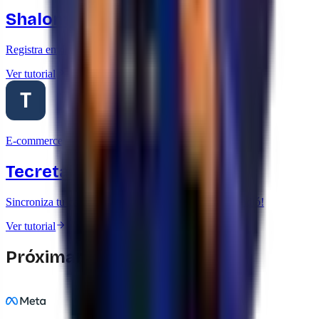
Shalom
Registra envíos automáticamente con Shalom Pro
Ver tutorial
E-commerce
Tecretail
Sincroniza tu catálogo y stock de Tecretail con yavendió!
Ver tutorial
Próximamente