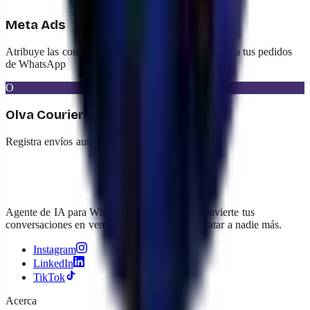
Meta Ads
Atribuye las conversiones de tus campañas de Meta a tus pedidos
de WhatsApp
O
Olva Courier
Registra envíos automáticos con Olva Courier
Agente de IA para WhatsApp e Instagram. Convierte tus
conversaciones en ventas, 24h al día, sin contratar a nadie más.
Instagram
LinkedIn
TikTok
Acerca