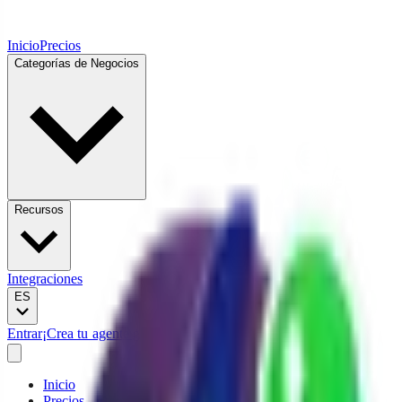
Inicio
Precios
Categorías de Negocios
Recursos
Integraciones
ES
Entrar
¡Crea tu agente gratis!
Inicio
Precios