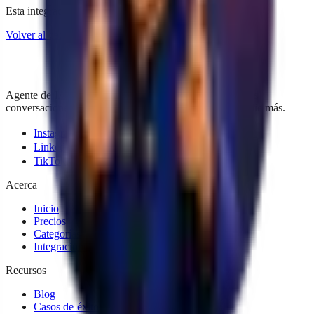
Esta integración no existe.
Volver al catálogo
Agente de IA para WhatsApp e Instagram. Convierte tus
conversaciones en ventas, 24h al día, sin contratar a nadie más.
Instagram
LinkedIn
TikTok
Acerca
Inicio
Precios
Categorías
Integraciones
Recursos
Blog
Casos de éxito