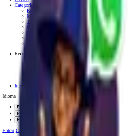
Categorías de Negocios
Belleza y cuidado personal
Moda, ropa y accesorios
Tecnología y gadgets
Hogar y decoración
Suplementos
Novedades y productos variados
Mascotas
Recursos
Herramientas gratuitas
Blog
Novedades
Tutoriales
Integraciones
Idioma
ES
PT
EN
Entrar
¡Crea tu agente gratis!