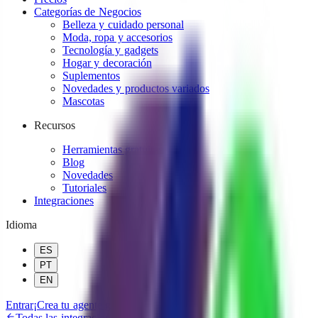
Categorías de Negocios
Belleza y cuidado personal
Moda, ropa y accesorios
Tecnología y gadgets
Hogar y decoración
Suplementos
Novedades y productos variados
Mascotas
Recursos
Herramientas gratuitas
Blog
Novedades
Tutoriales
Integraciones
Idioma
ES
PT
EN
Entrar
¡Crea tu agente gratis!
Todas las integraciones