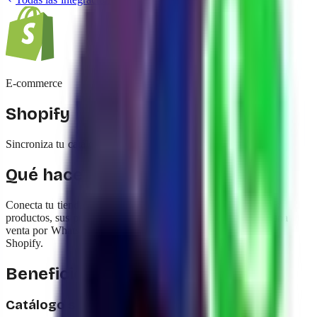
E-commerce
Shopify
Sincroniza tu catálogo de Shopify con yavendió!
Qué hace esta integración
Conecta tu tienda Shopify para que el Agente IA conozca tus
productos, sus precios y stock al instante. Cuando se cierra una
venta por WhatsApp, el pedido se crea automáticamente en
Shopify.
Beneficios
Catálogo siempre al día