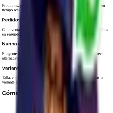
Productos, precios y stock de tu tienda Shopify sincronizados en
tiempo real — el agente siempre ofrece información correcta.
Pedidos que se crean solos
Cada venta cerrada por WhatsApp aparece en Shopify → Pedidos
en segundos, con todos los datos del cliente.
Nunca vendas sin stock
El agente consulta el inventario real antes de confirmar y ofrece
alternativas si el producto se agotó.
Variantes sin enredos
Talla, color, modelo: el agente pregunta automáticamente por la
variante correcta cuando hay más de una.
Cómo trabaja con yavendió!