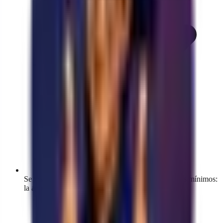
Se instala desde la Shopify App Store con permisos mínimos:
la app no toca tu tema ni tus claves de pago.