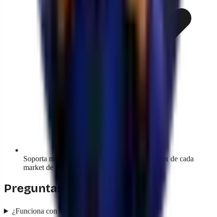
Soporta multi-moneda: respeta la configuración de cada
market de Shopify Markets.
Preguntas frecuentes
¿Funciona con variantes (talla, color)?