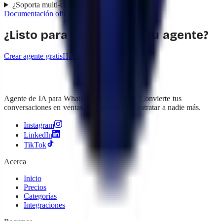
¿Soporta multi-currency?
Documentación oficial
¿Listo para conectarla a tu agente?
Crear agente gratis
Hablar con ventas
Agente de IA para WhatsApp e Instagram. Convierte tus
conversaciones en ventas, 24h al día, sin contratar a nadie más.
Instagram
LinkedIn
TikTok
Acerca
Inicio
Precios
Categorías
Integraciones