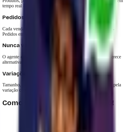
Produtos, preços e estoque da sua loja Shopify sincronizados em
tempo real — o agente sempre oferece informação correta.
Pedidos que se criam sozinhos
Cada venda fechada pelo WhatsApp aparece em Shopify →
Pedidos em segundos, com todos os dados do cliente.
Nunca venda sem estoque
O agente consulta o inventário real antes de confirmar e oferece
alternativas se o produto esgotou.
Variações sem confusão
Tamanho, cor, modelo: o agente pergunta automaticamente pela
variação certa quando há mais de uma.
Como funciona com a yavendió!