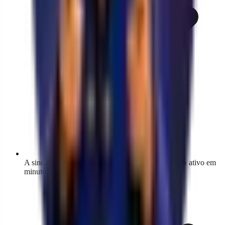
A sincronização inicial importa todo o seu catálogo ativo em
minutos, com progresso visível no painel.