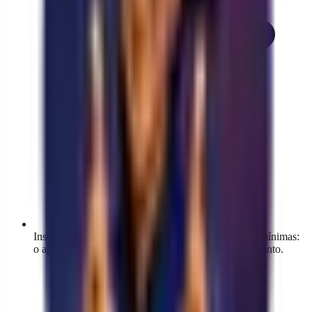
Instalação pela Shopify App Store com permissões mínimas:
o app não toca seu tema nem suas chaves de pagamento.