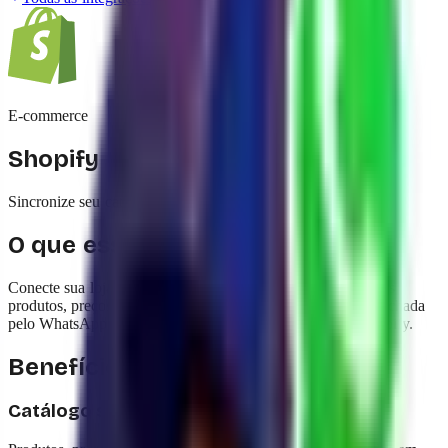
E-commerce
Shopify
Sincronize seu catálogo da Shopify com a yavendió!
O que essa integração faz
Conecte sua loja Shopify para que o Agente IA conheça seus
produtos, preços e estoque na hora. Quando uma venda é fechada
pelo WhatsApp, o pedido é criado automaticamente na Shopify.
Benefícios
Catálogo sempre em dia