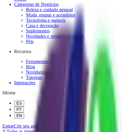
Categorias de Negócios
Beleza e cuidado pessoal
Moda, roupas e acessórios
Tecnologia e gadgets
Casa e decoração
Suplementos
Novidades e produtos variados
Pets
Recursos
Ferramentas grátis
Blog
Novidades
Tutoriais
Integrações
Idioma
ES
PT
EN
Entrar
Crie seu agente grátis!
Todas as integrações