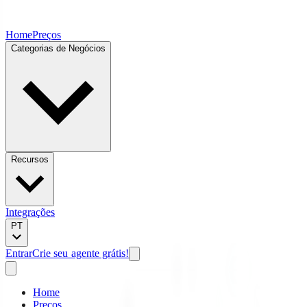
Home
Preços
Categorias de Negócios
Recursos
Integrações
PT
Entrar
Crie seu agente grátis!
Home
Preços