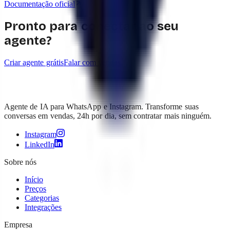
Documentação oficial
Pronto para conectar ao seu
agente?
Criar agente grátis
Falar com vendas
Agente de IA para WhatsApp e Instagram. Transforme suas
conversas em vendas, 24h por dia, sem contratar mais ninguém.
Instagram
LinkedIn
Sobre nós
Início
Preços
Categorias
Integrações
Empresa