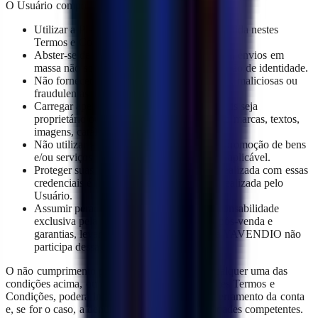
O Usuário compromete-se a:
Utilizar a Plataforma apenas da forma permitida nestes
Termos e Condições.
Abster-se de utilizar a Plataforma para spam, envios em
massa não solicitados, phishing ou falsificação de identidade.
Não fornecer informações falsas, enganosas, maliciosas ou
fraudulentas de qualquer tipo.
Carregar apenas conteúdos e dados dos quais seja
proprietário ou tenha autorização (incluindo marcas, textos,
imagens, catálogos e documentos).
Não utilizar a Plataforma para a venda ou promoção de bens
e/ou serviços restritos ou proibidos pela lei aplicável.
Proteger suas credenciais, pois toda ação realizada com essas
credenciais é presumida como tendo sido realizada pelo
Usuário.
Assumir perante seus clientes finais a responsabilidade
exclusiva pela venda, entrega, cobrança, pós-venda e
garantias, levando em consideração que a YAVENDIO não
participa dessa relação.
O não cumprimento por parte do Usuário de qualquer uma das
condições acima, ou outras contidas nos presentes Termos e
Condições, poderá implicar a suspensão ou encerramento da conta
e, se for o caso, a denúncia respectiva às autoridades competentes.