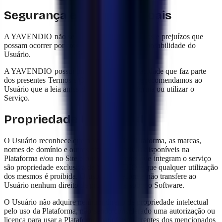
Segurança e dados pessoais
A YAVENDIO não se responsabiliza por danos e prejuízos que
possam ocorrer por atos de segurança de responsabilidade do
Usuário.
A YAVENDIO possui uma Política de Privacidade que faz parte
dos presentes Termos e Condições, pelo que recomendamos ao
Usuário que a leia antes de acessar a Plataforma ou utilizar o
Serviço.
Propriedade Intelectual
O Usuário reconhece que o software da Plataforma, as marcas,
nomes de domínio e outros sinais distintivos disponíveis na
Plataforma e/ou no Site e outros elementos que integram o serviço
são propriedade exclusiva da YAVENDIO e que qualquer utilização
dos mesmos é proibida. O uso da Plataforma não transfere ao
Usuário nenhum direito de propriedade sobre o Software.
O Usuário não adquire nenhum direito de propriedade intelectual
pelo uso da Plataforma, não sendo considerado uma autorização ou
licença para usar a Plataforma para fins diferentes dos mencionados