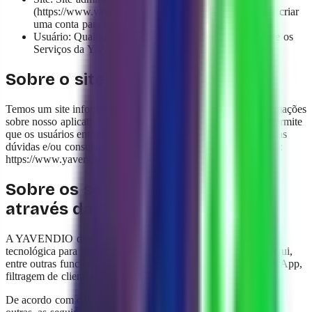
(https://www.yavendeu.com/) onde os Usuários podem criar
uma conta para adquirir o serviço da YAVENDIO.
Usuário: Qualquer pessoa física ou jurídica que contrate os
Serviços da YAVENDIO para fazer uso da Plataforma.
Sobre o site da YAVENDIO
Temos um site informativo, através do qual fornecemos informações
sobre nosso aplicativo e o serviço prestado. Além disso, ele permite
que os usuários entrem em contato conosco para esclarecer suas
dúvidas e/ou consultas. O site está hospedado no seguinte link:
https://www.yavendeu.com/.
Sobre os serviços prestados
através da Plataforma
A YAVENDIO disponibiliza ao Usuário uma plataforma
tecnológica para gestão de vendas e suporte ao cliente que inclui,
entre outras funcionalidades, a gestão de mensagens do WhatsApp,
filtragem de clientes e agendamento de compromissos.
De acordo com o plano contratado, a Plataforma inclui, entre