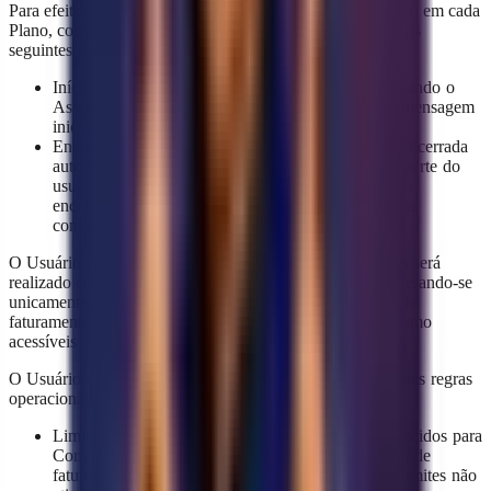
Para efeitos de cálculo dos limites e consumo estabelecidos em cada
Plano, considera-se Conversa toda interação que cumpra os
seguintes critérios:
Início de uma Conversa: uma Conversa começa quando o
Assistente de IA da YAVENDIO responde a uma mensagem
iniciada por um usuário final (cliente).
Encerramento de uma Conversa: uma Conversa é encerrada
automaticamente após 24 horas de inatividade por parte do
usuário final (cliente). Se o cliente responder após o
encerramento, é gerada uma nova Conversa que será
contabilizada de forma independente.
O Usuário reconhece e aceita que o cálculo de Conversas será
realizado conforme os critérios aqui estabelecidos, considerando-se
unicamente as que ocorram dentro de cada ciclo mensal de
faturamento. A YAVENDIO fornecerá relatórios de consumo
acessíveis através do Painel de Controle da Plataforma.
O Usuário Comercial compromete-se a cumprir as seguintes regras
operacionais para a utilização da Plataforma:
Limites por ciclo de faturamento: os limites estabelecidos para
Conversas e Produtos serão medidos por cada ciclo de
faturamento. Portanto, os saldos não utilizados ou limites não