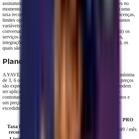
assinatura por plano aceita pelo Usuário, com tarifas vigentes no
momento da contratação. A contraprestação compreende: (i) uma
taxa recorrente (mensal, trimestral, semestral ou anual) por licenças,
limites operacionais e funcionalidades do plano; (ii) os consumos
variáveis e/ou excedentes associados ao uso (por exemplo,
conversas, contatos, armazenamento, envios em massa); e (iii) os
serviços adicionais solicitados pelo Usuário (implementações,
integrações, desenvolvimentos personalizados, treinamentos), os
quais são cotados e faturados separadamente.
Planos e limites de uso
A YAVENDIO oferece planos por assinatura com validade mínima
de 3, 6 ou 12 meses (faturamento trimestral antecipado). Os preços
são expressos em reais brasileiros (BRL), sem impostos, e podem
ser aplicados descontos escalonados de acordo com o prazo
contratado. Cada plano inclui um limite de conversas, produtos e
um preço por conversa extra quando os limites do plano são
excedidos. Conforme detalhado a seguir:
FREE
STARTER
PRO
Taxa básica
N/A
R$ 349 / mês
R$ 549 / mês
recorrente
Limite de