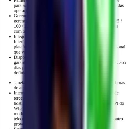
Painel de controle e análise: acesso a um painel de análise
para acompanhamento e monitoramento do desempenho das
operações.
Gerenciamento de produtos e conversas: capacidade de
gerenciamento de produtos de acordo com o plano (5 / 25 /
100 / 250 / 500 / ilimitado) e gerenciamento de conversas
com os limites estabelecidos pelo plano.
Integrações e acesso API (Application Programming
Interfaces): possibilidade de integração com outras
plataformas e serviços de pagamento com um custo adicional
que varia conforme o caso.
Disponibilidade e suporte: disponibilidade operacional
garantida do serviço 24 horas por dia, 7 dias por semana, 365
dias por ano, e tempos de resposta de suporte técnico
definidos, com uptime de 99,5% mensal, excluindo:
Janelas de manutenção programada notificadas com 72 horas
de antecedência.
Interrupções causadas por provedores de infraestrutura de
terceiros, incluindo mas não se limitando a: serviços de
hosting e nuvem (AWS, Google Cloud, Azure, etc.), API do
WhatsApp Business / Meta Cloud API, provedores de
modelos de inteligência artificial, serviços de
telecomunicações, gateways de pagamento e qualquer outro
provedor externo do qual dependa o Serviço.