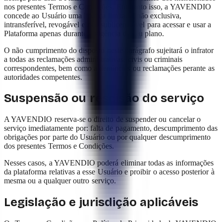
nos presentes Termos e Condições. Enquanto isso, a YAVENDIO
concede ao Usuário uma licença limitada, não exclusiva,
intransferível, revogável e não sublicenciável para acessar e usar a
Plataforma apenas durante a vigência de seu plano.
O não cumprimento do disposto neste parágrafo sujeitará o infrator
a todas as reclamações administrativas, civis ou criminais
correspondentes, bem como a denúncias ou reclamações perante as
autoridades competentes.
Suspensão ou rescisão do serviço
A YAVENDIO reserva-se o direito de suspender ou cancelar o
serviço imediatamente por: falta de pagamento, descumprimento das
obrigações por parte do Usuário ou por qualquer descumprimento
dos presentes Termos e Condições.
Nesses casos, a YAVENDIO poderá eliminar todas as informações
da plataforma relativas a esse Usuário e proibir o acesso posterior à
mesma ou a qualquer outro serviço.
Legislação e jurisdição aplicáveis