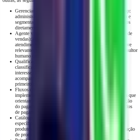
outras, as seguintes funcionalidades:
Gerenciamento e suporte de vendas através do WhatsApp:
administração integral de mensagens, incluindo filtragem e
segmentação de clientes, e agendamento de compromissos
diretamente dentro do fluxo de conversação.
Agente virtual baseado em inteligência artificial (chatbot de
vendas): criação e treinamento de um agente virtual para
atendimento inicial de pedidos, detecção de palavras-chave
relevantes e encaminhamento automatizado para um consultor
humano quando a interação assim o exigir.
Qualificação e acompanhamento de clientes potenciais:
classificação dos clientes de acordo com seu nível de
interesse (frio, morno, quente) e gerenciamento do
acompanhamento dentro da janela de 24 horas após o
primeiro contato.
Fluxos conversacionais de venda automatizados:
implementação de sequências de conversação otimizadas que
orientam o cliente desde a saudação inicial até a finalização
do pagamento, facilitando a integração com vários métodos
de pagamento.
Catálogo e promoções personalizadas: criação de fluxos
específicos que permitem a apresentação do catálogo de
produtos, a aplicação de técnicas de upselling e a divulgação
de promoções.