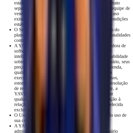
estabelecidas garantias específicas mediante um contrato
separado para planos específicos negociados com a equipe de
vendas da YAVENDIO. Tais garantias específicas, caso
existam, serão aplicáveis unicamente nos termos e condições
estabelecidos no referido contrato.
O Serviço e as funcionalidades oferecidas dependem do
plano contratado. O Usuário deve verificar as funcionalidades
contratadas de acordo com o plano adquirido.
A YAVENDIO opera exclusivamente como fornecedora de
software de gestão e suporte de vendas por meio de
inteligência artificial, não tendo controle ou responsabilidade
sobre os produtos e/ou serviços oferecidos pelo Usuário, seus
preços, estoque, descrições, promoções, termos de venda,
qualidade, segurança ou conformidade; nem sobre a
execução de pedidos, gestão de cobranças, reembolsos,
estornos ou faturamento, atendimento pós-venda e resolução
de reclamações perante terceiros. Consequentemente, a
YAVENDIO não controla nem se responsabiliza por
qualquer tipo de responsabilidade que surja em relação à
relação contratual derivada de cada transação estabelecida
exclusivamente entre o Usuário e um terceiro.
O Usuário será o único e exclusivo responsável pelo uso de
sua conta e senha.
A YAVENDIO não será responsável por infrações
administrativas, civis ou penais cometidas pelo Usuário