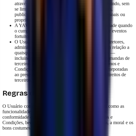
através ou em ocasião do uso da Plataforma, incluindo, sem
se limitar a isso, violações em matéria de consumo,
publicidade, comunicações comerciais, dados pessoais ou
propriedade intelectual.
A YAVENDIO ficará isenta de toda responsabilidade quando
o cumprimento de suas obrigações for afetado por eventos
fortuitos ou de força maior.
O Usuário manterá indene a YAVENDIO, seus diretores,
administradores, representantes e funcionários, em relação a
quaisquer despesas, reclamações, sanções, custos —
incluindo a defesa por meio de advogado — e demandas de
terceiros por qualquer violação dos presentes Termos e
Condições e outras Políticas que se entendem incorporadas
ao presente ou pela violação de qualquer lei ou direitos de
terceiros.
Regras de conduta
O Usuário compromete-se a utilizar a Plataforma, bem como as
funcionalidades nela habilitadas, e a utilizar o Site, em
conformidade com a Lei aplicável, os presentes Termos e
Condições, bem como de acordo com a ordem pública, a moral e os
bons costumes.