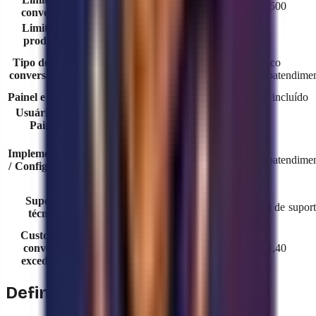
Até 100
Até 300
Até 500
conversas
Limite de
5
25
50
produtos
Tipo de fluxo
Básico
Básico
Básico
conversacional
(autoatendimento)
(autoatendimento)
(autoatendime
Painel e análise
Não incluído
Não incluído
Não incluído
Usuários no
1
1
1
Painel
Implementação
Autoatendimento
Autoatendimento
Autoatendime
/ Configuração
Suporte
Chat de suporte
Chat de suporte
Chat de suport
técnico
Custo por
conversa
N/A
R$ 1,70
R$ 1,40
excedente
Definição de Conversa