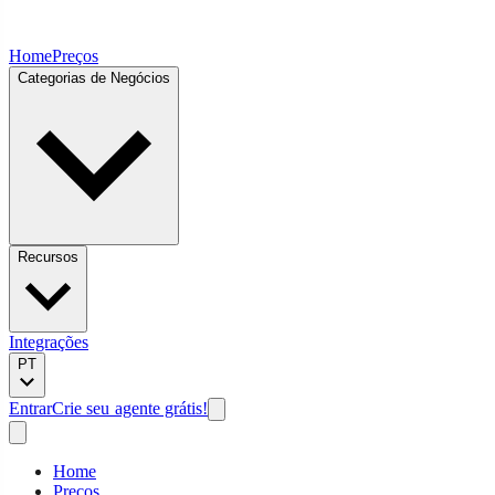
Home
Preços
Categorias de Negócios
Recursos
Integrações
PT
Entrar
Crie seu agente grátis!
Home
Preços