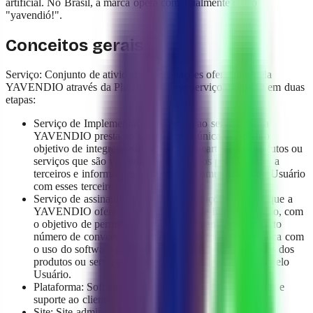
artificial. No Brasil, a marca opera comercialmente como
"yavendió!".
Conceitos gerais
Serviço: Conjunto de atividades e prestações oferecidas pela
YAVENDIO através da Plataforma. Esse serviço divide-se em duas
etapas:
Serviço de Implementação: refere-se ao serviço que a
YAVENDIO presta ao Usuário uma única vez com o
objetivo de integrar o software com a carteira de produtos ou
serviços que são vendidos ou oferecidos pelo Usuário a
terceiros e informações ou forma de comunicação do Usuário
com esses terceiros.
Serviço de assinatura: refere-se ao serviço recorrente que a
YAVENDIO oferece após o Serviço de Implementação, com
o objetivo de permitir que o Usuário mantenha um certo
número de conversas com terceiros de forma automática com
o uso do software para facilitar a conversão em vendas dos
produtos ou serviços que são vendidos ou oferecidos pelo
Usuário.
Plataforma: Software ou sistema para gestão de vendas e
suporte ao cliente, acessível através de https://ya.onl/.
Site: Site administrado pela YAVENDIO