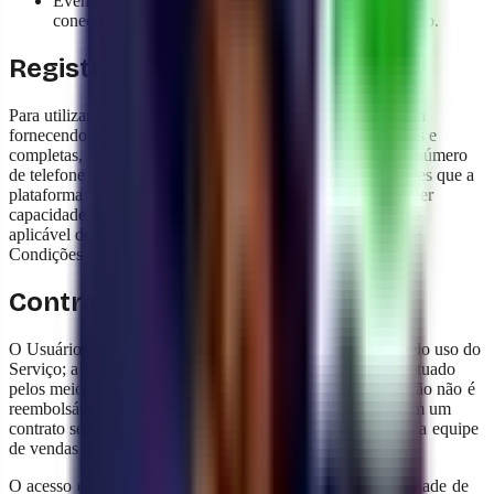
Eventos de força maior, ataques DDoS, problemas de
conectividade do Usuário ou ações do próprio Usuário.
Registro
Para utilizar a Plataforma, o Usuário deverá criar uma conta
fornecendo informações pessoais verdadeiras, exatas, atuais e
completas, incluindo nome completo, endereço de e-mail, número
de telefone e, se aplicável, quaisquer outros dados relevantes que a
plataforma possa exigir. Ao se registrar, o Usuário declara ter
capacidade legal para contratar, de acordo com a legislação
aplicável do país onde se encontra, e aceitar estes Termos e
Condições e a Política de Privacidade.
Contraprestação
O Usuário se compromete a pagar uma contraprestação pelo uso do
Serviço; a faturação será eletrônica e o pagamento será efetuado
pelos meios habilitados pela YAVENDIO. A contraprestação não é
reembolsável, salvo nos casos expressamente acordados em um
contrato separado para planos específicos negociados com a equipe
de vendas da YAVENDIO.
O acesso e uso da Plataforma são fornecidos sob a modalidade de