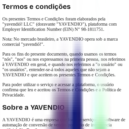
Termos e condições
Os presentes Termos e Condições foram elaborados pela
"yavendió! LLC" (doravante "YAVENDIO"), plataforma com
Employer Identification Number (EIN) N° 98-1811751.
Nota: No mercado brasileiro, a YAVENDIO opera sob a marca
comercial "yavendió!".
Para os fins do presente documento, quando usamos os termos
"nós", "nos" ou nos expressamos na primeira pessoa, nos referimos
à YAVENDIO em geral, e quando nos referimos a "o usuário" ou
"os usuários", entender-se-á todos aqueles que não sejam a
YAVENDIO e que aceitem os presentes Termos e Condições.
Para poder utilizar o serviço e acessar a plataforma, o usuário
confirma que leu e aceitou os Termos e Condições e a Política de
Privacidade.
Sobre a YAVENDIO
A YAVENDIO é uma empresa que fornece serviços de software de
automação de conversão de vendas por meio de inteligência