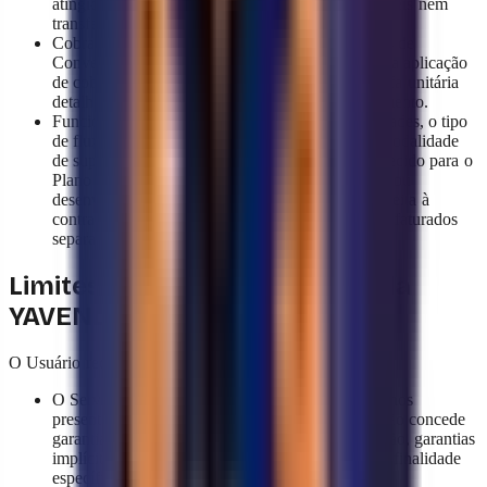
atingidos dentro de um período não são acumuláveis nem
transferíveis para o ciclo seguinte.
Cobranças por excedente: a superação dos limites de
Conversas estabelecidos no Plano vigente gerará a aplicação
de cobranças por Conversa Extra conforme a tarifa unitária
detalhada na Tabela de Planos do presente documento.
Funcionalidades segundo o Plano: as funcionalidades, o tipo
de fluxo de conversação, o acesso à análise e a modalidade
de suporte estão estritamente limitados ao estabelecido para o
Plano vigente. A solicitação de certas integrações ou
desenvolvimentos personalizados poderá estar sujeita à
contratação de serviços adicionais, os quais serão faturados
separadamente, se for o caso.
Limites de responsabilidade da
YAVENDIO
O Usuário reconhece que:
O Serviço é oferecido de acordo com o disposto nos
presentes Termos e Condições. A YAVENDIO não concede
garantias de qualquer tipo, incluindo, sem limitação, garantias
implícitas de comercialização e adequação a uma finalidade
específica, exceto nos casos em que tenham sido