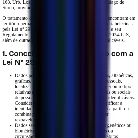
168, Urb. Los Alamos de Santa Teresa, distrito de Santiago de
Surco, província e departamento de Lima, Peru.
O tratamento dos dados pessoais dos Usuários que se encontram em
território peruano será regido pelas disposições legais estabelecidas
pela Lei n° 29733, Lei de Proteção de Dados Pessoais, e seu
Regulamento aprovado pelo Decreto Supremo n° 016-2024-JUS,
além de outras normas peruanas vigentes que sejam aplicáveis.
1. Conceitos gerais de acordo com a
Lei N° 29733
Dados pessoais: todas as informações numéricas, alfabéticas,
gráficas, fotográficas, acústicas, sobre hábitos pessoais,
localização, identificadores online ou de qualquer outro tipo
relativas a aspectos físicos, econômicos, culturais ou sociais
de pessoas físicas que as identificam ou tornam identificáveis.
Considera-se identificável quando é possível verificar a
identidade da pessoa de forma direta ou indireta a partir da
combinação de dados por meios que possam ser
razoavelmente utilizados.
Dados sensíveis: informações relativas a dados genéticos ou
biométricos, dados morais ou emocionais, fatos ou
circunstâncias de sua vida afetiva ou familiar, hábitos