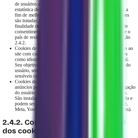
de usuários e realizar o acompanhamento e a análise
estatística de como o Site ou a Plataforma são utilizados, a
fim de melhorar sua estrutura e conteúdos. As informações
são tratadas de forma agregada ou anonimizada e com
finalidade de avaliação interna. A base legal e o regime de
consentimento aplicável a esses cookies variam conforme o
país de residência do usuário, conforme detalhado na seção
2.4.2.
Cookies de personalização: permitem o acesso do usuário ao
site com características predefinidas com base em critérios
como idioma, tipo de navegador ou configuração regional.
Seu objetivo principal é facilitar e otimizar a experiência do
usuário, sem que isso implique na coleta de informações
sensíveis ou identificáveis.
Cookies de publicidade ou marketing: permitem mostrar
anúncios personalizados de acordo com o perfil de navegação
do usuário e medir a eficácia das campanhas publicitárias.
São instalados apenas com a autorização prévia do usuário e
podem ser próprios ou de terceiros (por exemplo, Google,
Meta, YouTube ou outros fornecedores de serviços digitais).
2.4.2. Consentimento e base legal
dos cookies