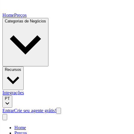
Home
Preços
Categorias de Negócios
Recursos
Integrações
PT
Entrar
Crie seu agente grátis!
Home
Preços