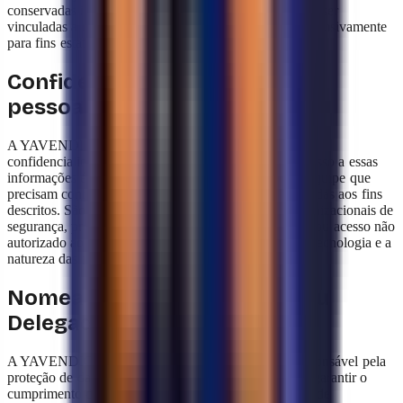
conservadas indefinidamente, uma vez que não podem ser
vinculadas a um usuário específico e são utilizadas exclusivamente
para fins estatísticos e de melhoria dos serviços.
Confidencialidade dos dados
pessoais
A YAVENDIO mantém um firme compromisso com a
confidencialidade dos dados pessoais coletados. O acesso a essas
informações é estritamente limitado aos membros da equipe que
precisam conhecê-las para cumprir as tarefas relacionadas aos fins
descritos. São implementadas medidas técnicas e organizacionais de
segurança, projetadas para prevenir a alteração, perda ou acesso não
autorizado aos dados, considerando o estado atual da tecnologia e a
natureza das informações.
Nomeação do Responsável ou
Delegado de Dados Pessoais
A YAVENDIO nomeou um Diretor ou Delegado responsável pela
proteção de dados pessoais, que será responsável por garantir o
cumprimento da regulamentação aplicável em matéria de