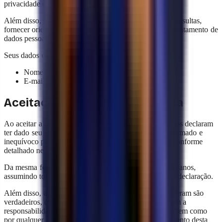
privacidade e segurança da informação.
Além disso, este diretor será responsável por atender consultas,
fornecer orientação e resolver dúvidas relacionadas ao tratamento de
dados pessoais.
Seus dados de contato são os seguintes:
Nome: Terry Cruz
E-mail: dpo@yavendio.com
Aceitação da presente Política
Ao aceitar a presente Política de Privacidade, os usuários declaram
ter dado seu consentimento prévio, livre, expresso, informado e
inequívoco para o tratamento de seus dados pessoais, conforme
detalhado neste documento.
Da mesma forma, declaram ser maiores de dezoito (18) anos,
assumindo total responsabilidade pela veracidade desta declaração.
Além disso, afirmam que os dados pessoais que forneceram são
verdadeiros, completos, exatos e atualizados, e assumem a
responsabilidade pela integridade dessas informações, bem como
por qualquer consequência decorrente do não cumprimento desta