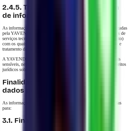
2.4.5. Tratamento e transferência
de informações
As informações coletadas por meio de cookies podem ser utilizadas
pela YAVENDIO e, quando aplicável, por terceiros prestadores de
serviços tecnológicos (especificados na seção 5 deste documento)
com os quais existem acordos contratuais de confidencialidade e
tratamento de dados, de acordo com a legislação vigente.
A YAVENDIO não utiliza cookies para capturar dados pessoais
sensíveis, nem realiza tratamento automatizado que produza efeitos
jurídicos sobre o usuário sem o seu consentimento prévio.
Finalidades do tratamento de
dados pessoais
As informações pessoais fornecidas pelos usuários são utilizadas
para:
3.1. Finalidades necessárias