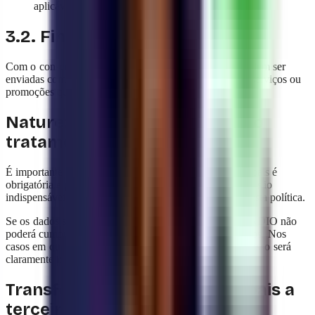
aplicável.
3.2. Finalidades acessórias
Com o consentimento prévio e expresso do usuário, podem ser
enviadas comunicações publicitárias informando sobre serviços ou
promoções que possam ser do seu interesse.
Natureza e obrigatoriedade do
tratamento de dados
É importante ressaltar que a coleta de certos dados pessoais é
obrigatória e pertinente. Isso se deve ao fato de que eles são
indispensáveis para cumprir as finalidades detalhadas nesta política.
Se os dados solicitados não forem fornecidos, a YAVENDIO não
poderá cumprir com os serviços ou interações necessários. Nos
casos em que o fornecimento de um dado for opcional, isso será
claramente informado no momento da coleta.
Transferência de dados pessoais a
terceiros