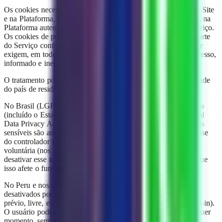
Os cookies necessários ou técnicos são ativados por padrão no Site
e na Plataforma, por serem indispensáveis ao funcionamento e, na
Plataforma autenticada (ya.onl), à execução do contrato de serviço.
Os cookies de personalização são ativados por padrão como parte
do Serviço contratado. Os cookies de marketing ou publicidade
exigem, em todos os casos, o consentimento prévio, livre, expresso,
informado e inequívoco do usuário.
O tratamento por meio de cookies de análise ou medição depende
do país de residência do usuário:
No Brasil (LGPD – Lei N° 13.709/2018) e nos Estados Unidos
(incluído o Estado de Delaware, conforme a Delaware Personal
Data Privacy Act), os cookies de análise que não coletam dados
sensíveis são ativados por padrão, com base no legítimo interesse
do controlador (no Brasil) ou sob um modelo de exclusão
voluntária (nos Estados Unidos). O usuário pode se opor ou
desativar esse tratamento a qualquer momento (opt-out), sem que
isso afete o funcionamento do Serviço.
No Peru e nos demais países, os cookies de análise ficam
desativados por padrão e só são ativados com o consentimento
prévio, livre, expresso, informado e inequívoco do usuário (opt-in).
O usuário pode conceder ou retirar esse consentimento a qualquer
momento, sem que isso afete o funcionamento do Serviço.