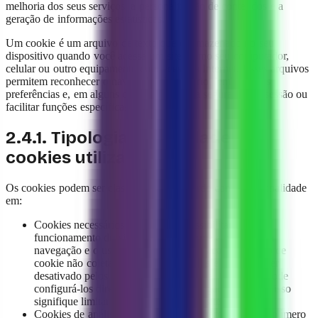
melhoria dos seus serviços, a personalização de conteúdos e a
geração de informações estatísticas.
Um cookie é um arquivo de texto que é armazenado no seu
dispositivo quando você acessa um site, como seu computador,
celular ou outro equipamento com acesso à Internet. Esses arquivos
permitem reconhecer o navegador do usuário, lembrar suas
preferências e, em alguns casos, melhorar a segurança da sessão ou
facilitar funções específicas do site.
2.4.1. Tipologia e finalidade dos
cookies utilizados
Os cookies podem ser classificados de acordo com a sua finalidade
em:
Cookies necessários ou técnicos: possibilitam o
funcionamento do site ou da Plataforma e permitem a
navegação e o uso de suas funções básicas. Esse tipo de
cookie não coleta informações pessoais e não pode ser
desativado pelos sistemas da Plataforma. O usuário pode
configurá-los diretamente em seu navegador, embora isso
signifique limitar o funcionamento do site.
Cookies de análise ou medição: Permitem calcular o número