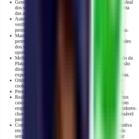
Gerenciar as relações contratuais e garantir a prestação ideal
dos serviços oferecidos. Isso inclui a administração correta
das assinaturas.
Autenticar a identidade dos usuários ao iniciar sessão e
verificar a precisão das informações registradas, o que
permite manter a segurança e a integridade da Plataforma.
Manter uma comunicação eficaz com os usuários. Isso
permite informar sobre atualizações importantes, novidades
dos serviços ou resolver qualquer dúvida de maneira
oportuna.
Melhorar continuamente as funcionalidades e o conteúdo da
Plataforma. Para esse fim, as informações dos usuários são
dissociadas ou anonimizadas, o que permite avaliar a
experiência do usuário e otimizar o Site e/ou a Plataforma.
Otimizar a navegação e o uso do site através do uso de
cookies e outras tecnologias.
Prestar um serviço de atendimento ao cliente adequado.
Realizar as transferências de dados necessárias. Em certos
casos, as informações pessoais podem ser partilhadas com
empresas nacionais ou internacionais, tais como fornecedores-
chave ou parceiros estratégicos, quando tal for indispensável
para a correta prestação dos serviços.
Comunicar os dados a entidades públicas se uma normativa
em vigor ou um mandato legal assim o exigirem, agindo
sempre em estrito cumprimento do quadro regulamentar