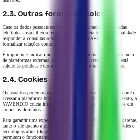
usuários.
2.3. Outras formas de coleta
Caso os dados pessoais sejam coletados por meio de chamadas
telefônicas, e-mail e/ou redes sociais, tal coleta terá como finalidade
responder a consultas sobre os serviços da YAVENDIO e
formalizar relações contratuais.
É importante indicar que o tratamento de dados realizado por meio
de plataformas externas (como WhatsApp ou redes sociais) está
sujeito às políticas e termos estabelecidos por tais plataformas.
2.4. Cookies
Os usuários podem navegar pelo site https://www.yavendeu.com/ e
acessar a plataforma https://ya.onl/ sem restrições. Nesse contexto, a
YAVENDIO coleta informações por meio de cookies próprios em
ambos os domínios.
Para garantir uma experiência de navegação eficiente e transparente,
tanto o site quanto a plataforma da YAVENDIO utilizam cookies e
tecnologias afins (doravante denominadas "cookies"). Estas
permitem o funcionamento técnico do site e/ou plataforma, a