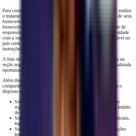
Para cumprir com as finalidades necessárias, a YAVENDIO realiza
o tratamento de dados pessoais de forma direta e/ou através de seus
fornecedores, seja a nível nacional ou internacional. Esses
fornecedores, nacionais ou estrangeiros, atuarão na qualidade de
responsáveis pelo tratamento de dados pessoais, em conformidade
com a regulamentação de dados pessoais, a legislação aplicável no
país onde o tratamento é realizado (se for no exterior) e as
instruções que tenham sido concedidas pela YAVENDIO.
A lista de fornecedores da YAVENDIO pode ser visualizada na
seção seguinte (5.1). Caso seja necessário, essa lista será atualizada
oportunamente por este mesmo meio.
Além disso, os dados pessoais dos usuários podem ser
compartilhados nos seguintes casos e sempre de acordo com o
disposto nas normas de proteção de dados pessoais:
Solicitações de informações feitas por autoridades e/ou
reguladores no exercício de suas funções e dentro do âmbito
de suas competências.
Solicitações de informações amparadas por ordens judiciais,
legais e/ou administrativas.
Solicitações de informações de acordo com as disposições
legais aplicáveis.