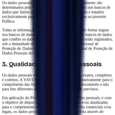
Os dados pessoais, cuja finalidade, conteúdo e tratamento são
determinados pela YAVENDIO, serão incorporados nos bancos de
dados que fazem parte do seu sistema de informação e tratados
exclusivamente para cumprir as finalidades descritas na presente
Política.
Todas as informações coletadas são armazenadas de forma segura
nos bancos de dados pessoais da YAVENDIO. Os bancos de dados
que contêm os dados pessoais acima mencionados estão registrados,
sob a titularidade da YAVENDIO, no Registro Nacional de
Proteção de Dados Pessoais da Autoridade Nacional de Proteção de
Dados Pessoais do Ministério da Justiça do Peru.
3. Qualidade dos Dados Pessoais
Os dados pessoais devem ser verdadeiros, atuais, exatos, completos
e corretos. A YAVENDIO coleta esses dados exclusivamente para o
cumprimento das finalidades estabelecidas neste documento e não
para fins diferentes ou incompatíveis com os aqui previstos.
Em aplicação do Princípio da Qualidade dos dados pessoais, e com
o objetivo de dispor das informações necessárias e/ou atualizadas
para o cumprimento de obrigações contratuais e/ou comerciais e/ou
legais, os dados pessoais são obtidos de forma lícita através de: