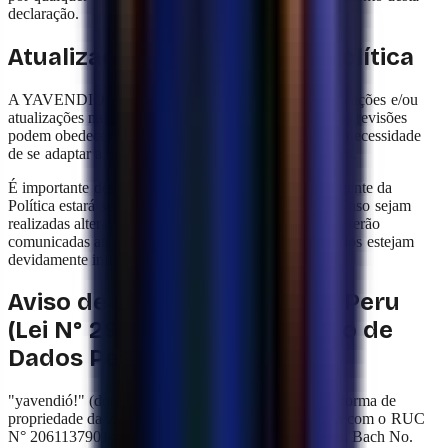
declaração.
Atualizações e vigência da Política
A YAVENDIO reserva-se o direito de realizar modificações e/ou
atualizações na presente Política de Privacidade. Essas revisões
podem obedecer a critérios próprios da empresa ou à necessidade
de se adaptar a novas regulamentações legais em vigor.
É importante destacar que a versão mais recente e vigente da
Política estará sempre publicada em sua plataforma. Caso sejam
realizadas alterações ou atualizações relevantes, estas serão
comunicadas através da plataforma para que os usuários estejam
devidamente informados.
Aviso de privacidade para o Peru
(Lei N° 29733, Lei de Proteção de
Dados Pessoais)
"yavendió!" (doravante "YAVENDIO") é uma plataforma de
propriedade da ZAFIRO TECH S.A.C., identificada com o RUC
N° 20611379014 e com sede em Jr. Johann Sebastian Bach No.