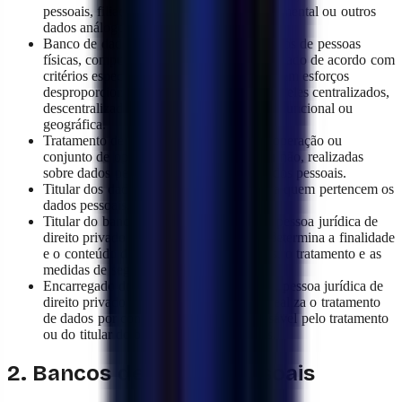
pessoais, filiação sindical, saúde física ou mental ou outros
dados análogos que afetem sua intimidade.
Banco de dados pessoais: conjunto de dados de pessoas
físicas, computadorizado ou não, e estruturado de acordo com
critérios específicos, que permite acessar sem esforços
desproporcionais os dados pessoais, sejam eles centralizados,
descentralizados ou distribuídos de forma funcional ou
geográfica.
Tratamento de dados pessoais: qualquer operação ou
conjunto de operações, automatizadas ou não, realizadas
sobre dados pessoais ou conjuntos de dados pessoais.
Titular dos dados pessoais: pessoa física a quem pertencem os
dados pessoais.
Titular do banco de dados: pessoa física, pessoa jurídica de
direito privado ou entidade pública que determina a finalidade
e o conteúdo do banco de dados pessoais, o tratamento e as
medidas de segurança.
Encarregado do tratamento: pessoa física, pessoa jurídica de
direito privado ou entidade pública que realiza o tratamento
de dados por conta ou ordem do responsável pelo tratamento
ou do titular do banco de dados pessoais.
2. Bancos de dados pessoais