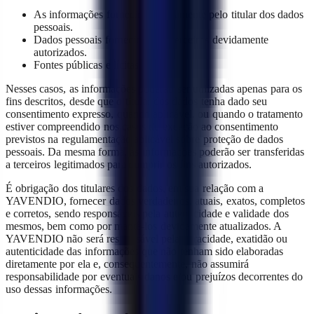
As informações fornecidas diretamente pelo titular dos dados
pessoais.
Dados pessoais fornecidos por terceiros devidamente
autorizados.
Fontes públicas e lícitas.
Nesses casos, as informações poderão ser utilizadas apenas para os
fins descritos, desde que o titular dos dados tenha dado seu
consentimento expresso, quando aplicável, ou quando o tratamento
estiver compreendido nos casos de exceção ao consentimento
previstos na regulamentação aplicável sobre proteção de dados
pessoais. Da mesma forma, as informações poderão ser transferidas
a terceiros legitimados para cumprir os fins autorizados.
É obrigação dos titulares dos dados, em sua relação com a
YAVENDIO, fornecer dados verdadeiros, atuais, exatos, completos
e corretos, sendo responsáveis pela autenticidade e validade dos
mesmos, bem como por mantê-los devidamente atualizados. A
YAVENDIO não será responsável pela veracidade, exatidão ou
autenticidade das informações que não tenham sido elaboradas
diretamente por ela e, consequentemente, não assumirá
responsabilidade por eventuais danos e/ou prejuízos decorrentes do
uso dessas informações.