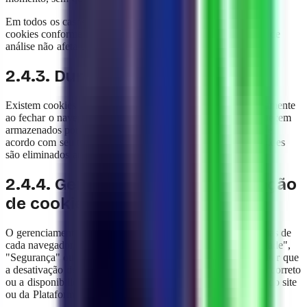
Em todos os casos, o usuário pode gerenciar ou desativar os
cookies conforme a seção 2.4.4, e a desativação dos cookies de
análise não afeta o funcionamento da Plataforma.
2.4.3. Duração e conservação
Existem cookies de sessão — que são eliminados automaticamente
ao fechar o navegador — e cookies persistentes, que permanecem
armazenados por um período máximo de até dois (2) anos, de
acordo com seu tipo e finalidade. Ao expirar o prazo, os cookies
são eliminados automaticamente do sistema.
2.4.4. Gerenciamento e desativação
de cookies
O gerenciamento de cookies é feito nas opções ou preferências de
cada navegador, geralmente localizadas nas seções "Privacidade",
"Segurança" ou "Configuração de sites". É importante ressaltar que
a desativação de certos cookies pode afetar o funcionamento correto
ou a disponibilidade de determinados conteúdos ou serviços do site
ou da Plataforma.